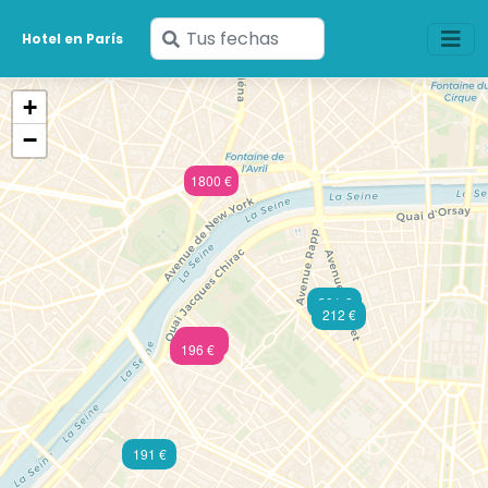
Ingresa
Hotel en París
tus
fechas
+
−
1800 €
201 €
212 €
356 €
196 €
191 €