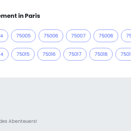
ment in Paris
04
75005
75006
75007
75008
7
14
75015
75016
75017
75018
7501
ne italian
n des Abenteuers!