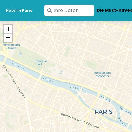
Geben
Die Must-have
Hotel in Paris
Sie
Ihre
+
Daten
−
ein