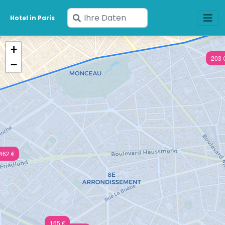
Geben
Hotel in Paris
Sie
Ihre
+
Daten
203 
−
ein
462 €
165 €