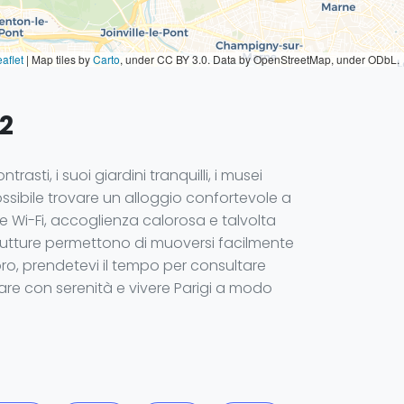
aflet
|
Map tiles by
Carto
, under CC BY 3.0. Data by OpenStreetMap, under ODbL.
 2
rasti, i suoi giardini tranquilli, i musei
 possibile trovare un alloggio confortevole a
e Wi-Fi, accoglienza calorosa e talvolta
 strutture permettono di muoversi facilmente
voro, prendetevi il tempo per consultare
otare con serenità e vivere Parigi a modo