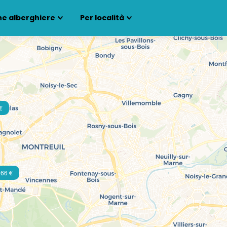
ne alberghiere
Per località
€
66 €