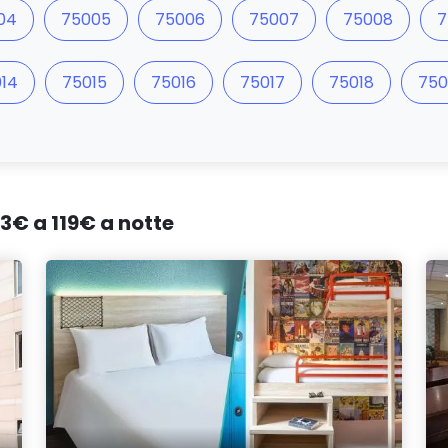
04
75005
75006
75007
75008
7
14
75015
75016
75017
75018
750
43€ a 119€ a notte