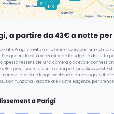
75 €
107 €
51 €
84 €
Le
i, a partire da 43€ a notte per
te, Parigi vi invita a esplorare i suoi quartieri ricchi di cont
ire. Per godersi la città senza sforare il budget, è del tutto
ono spesso l’essenziale: una camera piacevole, connession
gio. Ben posizionate o vicine ai trasporti pubblici, queste
uga improvvisata, di un lungo weekend o di un viaggio di la
 soluzioni funzionali, adatte alle vostre esigenze, per pren
dissement a Parigi