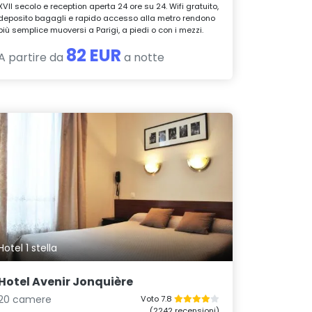
XVII secolo e reception aperta 24 ore su 24. Wifi gratuito,
deposito bagagli e rapido accesso alla metro rendono
più semplice muoversi a Parigi, a piedi o con i mezzi.
82 EUR
A partire da
a notte
Hotel 1 stella
Hotel Avenir Jonquière
20 camere
Voto 7.8
(2242 recensioni)