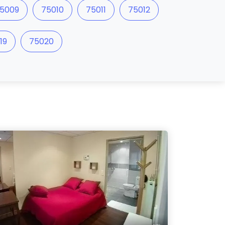
5009
75010
75011
75012
19
75020