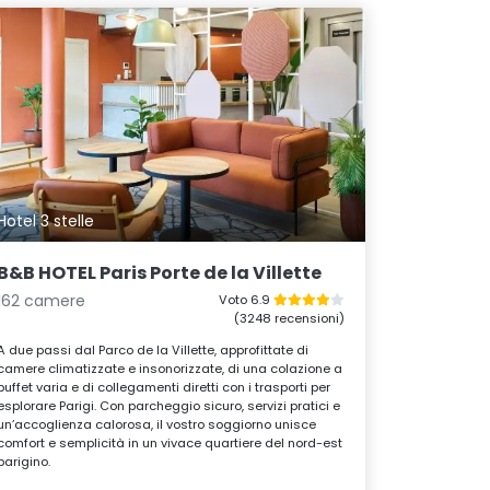
Hotel 3 stelle
B&B HOTEL Paris Porte de la Villette
162 camere
Voto 6.9
(3248 recensioni)
A due passi dal Parco de la Villette, approfittate di
camere climatizzate e insonorizzate, di una colazione a
buffet varia e di collegamenti diretti con i trasporti per
esplorare Parigi. Con parcheggio sicuro, servizi pratici e
un’accoglienza calorosa, il vostro soggiorno unisce
comfort e semplicità in un vivace quartiere del nord-est
parigino.