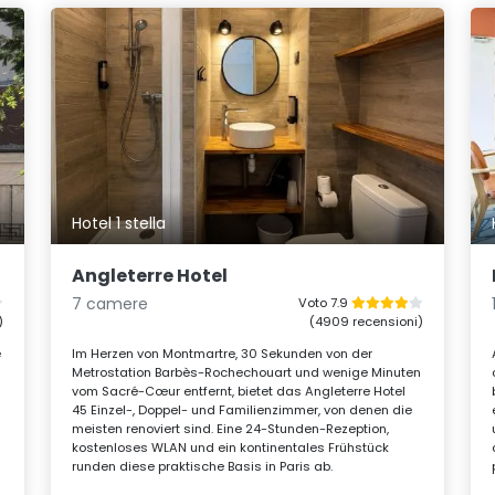
Hotel 1 stella
Angleterre Hotel
7 camere
Voto 7.9
)
(4909 recensioni)
e
Im Herzen von Montmartre, 30 Sekunden von der
Metrostation Barbès-Rochechouart und wenige Minuten
vom Sacré-Cœur entfernt, bietet das Angleterre Hotel
45 Einzel-, Doppel- und Familienzimmer, von denen die
meisten renoviert sind. Eine 24-Stunden-Rezeption,
kostenloses WLAN und ein kontinentales Frühstück
runden diese praktische Basis in Paris ab.