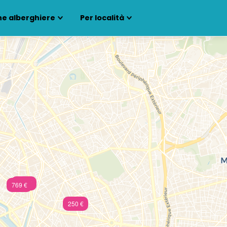
ne alberghiere
Per località
855 €
769 €
250 €