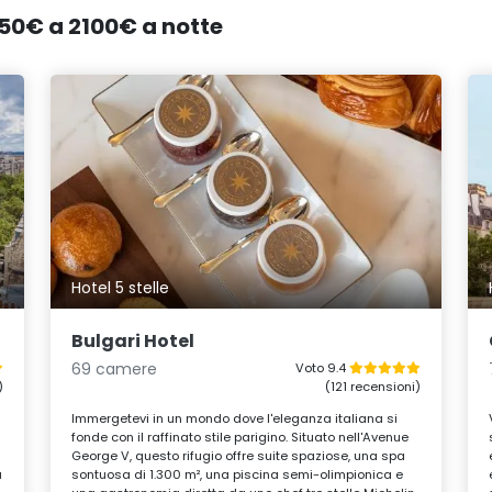
 250€ a 2100€ a notte
Hotel 5 stelle
Bulgari Hotel
69 camere
Voto 9.4
)
(121 recensioni)
Immergetevi in un mondo dove l'eleganza italiana si
fonde con il raffinato stile parigino. Situato nell'Avenue
George V, questo rifugio offre suite spaziose, una spa
u
sontuosa di 1.300 m², una piscina semi-olimpionica e