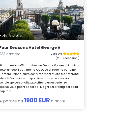
Hotel 5 stelle
Four Seasons Hotel George V
233 camere
Voto 9.6
(250 recensioni)
Situato nella raffinata Avenue George V, questo iconico
hotel unisce il patrimonio Art Déco al fascino parigino.
Camere uniche, suite con viste mozzafiato, tre ristoranti
stellati Michelin, una spa rilassante e un servizio
concierge personalizzato offrono un'esperienza
esclusiva, a pochi passi dai luoghi più prestigiosi della
capitale.
1900 EUR
A partire da
a notte