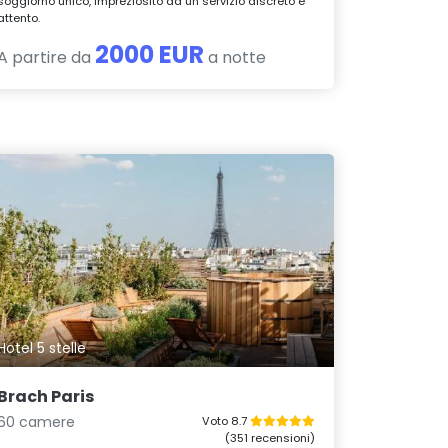
soggiorno unico, impreziosito da un servizio discreto e
attento.
2000 EUR
A partire da
a notte
Hotel 5 stelle
Brach Paris
60 camere
Voto 8.7
(351 recensioni)