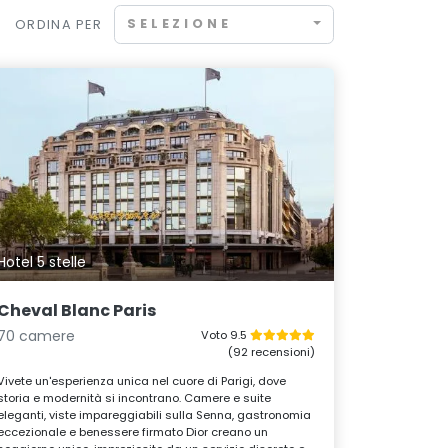
SELEZIONE
ORDINA PER
Hotel 5 stelle
Cheval Blanc Paris
70 camere
Voto 9.5
(92 recensioni)
Vivete un'esperienza unica nel cuore di Parigi, dove
storia e modernità si incontrano. Camere e suite
eleganti, viste impareggiabili sulla Senna, gastronomia
eccezionale e benessere firmato Dior creano un