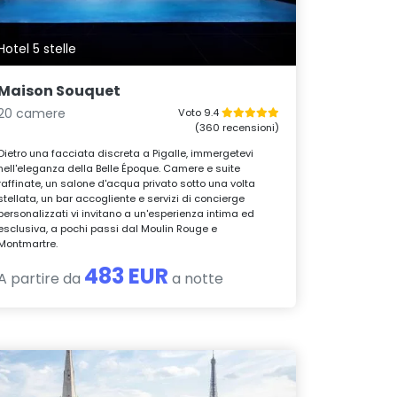
Hotel 5 stelle
Maison Souquet
20 camere
Voto 9.4
(360 recensioni)
Dietro una facciata discreta a Pigalle, immergetevi
nell'eleganza della Belle Époque. Camere e suite
raffinate, un salone d'acqua privato sotto una volta
stellata, un bar accogliente e servizi di concierge
personalizzati vi invitano a un'esperienza intima ed
esclusiva, a pochi passi dal Moulin Rouge e
Montmartre.
483 EUR
A partire da
a notte