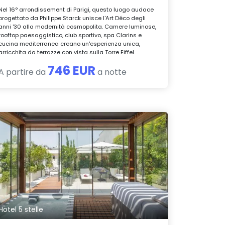
Nel 16° arrondissement di Parigi, questo luogo audace
progettato da Philippe Starck unisce l'Art Déco degli
anni '30 alla modernità cosmopolita. Camere luminose,
rooftop paesaggistico, club sportivo, spa Clarins e
cucina mediterranea creano un'esperienza unica,
arricchita da terrazze con vista sulla Torre Eiffel.
746 EUR
A partire da
a notte
Hotel 5 stelle