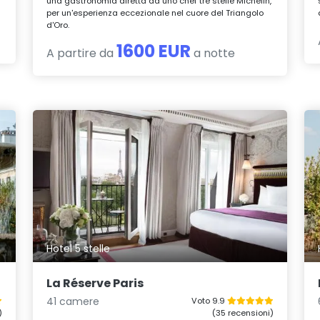
una gastronomia diretta da uno chef tre stelle Michelin,
per un'esperienza eccezionale nel cuore del Triangolo
d'Oro.
1600 EUR
A partire da
a notte
Hotel 5 stelle
La Réserve Paris
41 camere
Voto 9.9
)
(35 recensioni)