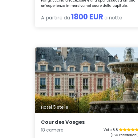
Parigi, cucina d’eccezione e una spa lussuosa offrono
un’esperienza immersiva nel cuore della capitale.
1800 EUR
A partire da
a notte
Hotel 5 stelle
Cour des Vosges
18 camere
Voto 8.8
(160 recensioni