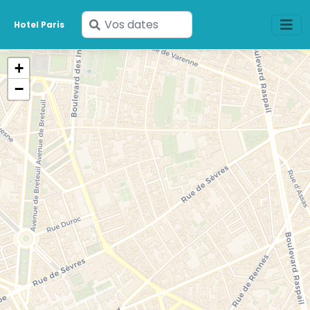
Saisissez
Hotel Paris
vos
dates
+
−