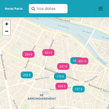
Saisissez
Hotel Paris
vos
dates
+
−
521 €
264 €
165 €
851 €
247 €
202 €
173 €
434 €
157 €