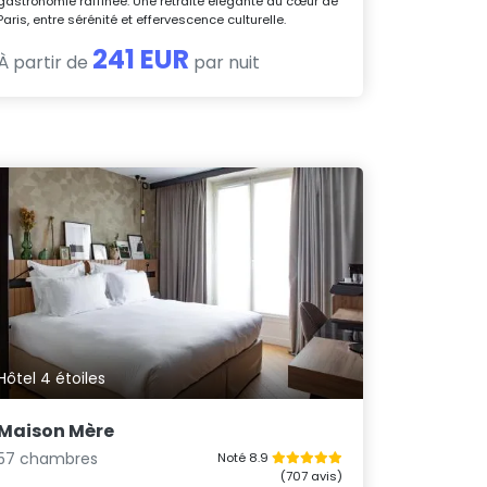
gastronomie raffinée. Une retraite élégante au cœur de
Paris, entre sérénité et effervescence culturelle.
241 EUR
À partir de
par nuit
Hôtel 4 étoiles
Maison Mère
57 chambres
Noté 8.9
(707 avis)