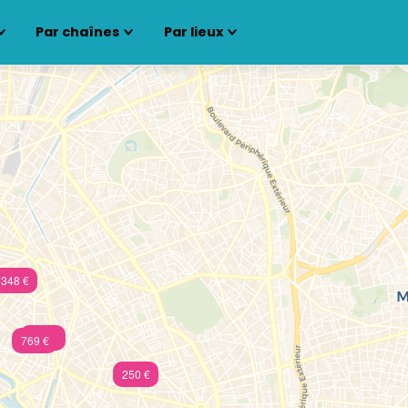
Par chaînes
Par lieux
348 €
855 €
769 €
250 €