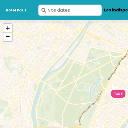
Saisissez
Les indisp
Hotel Paris
vos
dates
+
−
746 €