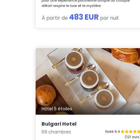
pour une expérience parisienne unique où chaque
détail respire le luxe et le mystère.
483 EUR
À partir de
par nuit
Hôtel 5 étoiles
Bulgari Hotel
69 chambres
Noté 9.4
(121 avis