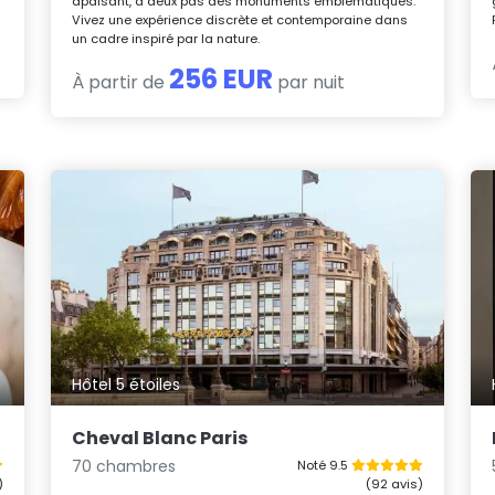
apaisant, à deux pas des monuments emblématiques.
Vivez une expérience discrète et contemporaine dans
un cadre inspiré par la nature.
256 EUR
À partir de
par nuit
Hôtel 5 étoiles
Cheval Blanc Paris
70 chambres
Noté 9.5
)
(92 avis)