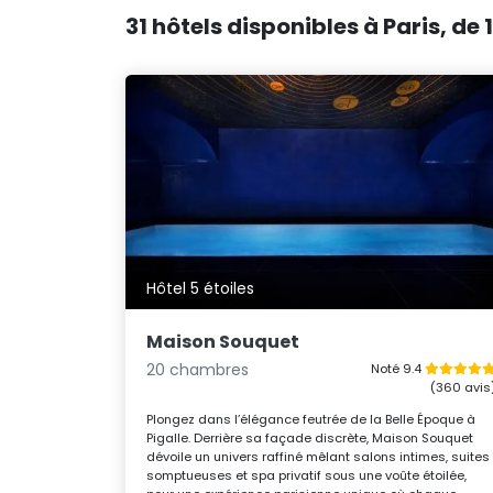
31 hôtels disponibles à Paris, de
Hôtel 5 étoiles
Maison Souquet
20 chambres
Noté 9.4
(360 avis
Plongez dans l’élégance feutrée de la Belle Époque à
Pigalle. Derrière sa façade discrète, Maison Souquet
dévoile un univers raffiné mêlant salons intimes, suites
somptueuses et spa privatif sous une voûte étoilée,