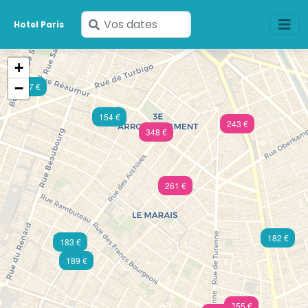
Saisissez
Hotel Paris
vos
dates
+
−
237 €
154 €
243 €
348 €
261 €
182 €
183 €
189 €
855 €