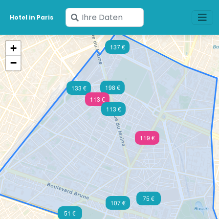
Geben
Hotel in Paris
Sie
Ihre
+
137 €
Daten
−
ein
198 €
133 €
113 €
113 €
119 €
75 €
107 €
51 €