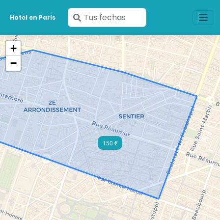
Ingresa
Hotel en París
tus
fechas
+
−
150 €