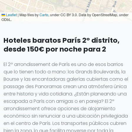
Leaflet
|
Map tiles by
Carto
, under CC BY 3.0. Data by OpenStreetMap, under
ODbL.
Hoteles baratos París 2° distrito,
desde 150€ por noche para 2
El 2º arrondissement de París es uno de esos barrios
que lo tienen todo a mano: los Grands Boulevards, la
Bourse y las encantadoras galerías cubiertas como el
passage des Panoramas crean una atmósfera única
entre historia y vida cotidiana. ¿Están planeando una
escapada a París con amigas o en pareja? El 2º
arrondissement ofrece opciones de alojamiento
económico sin renunciar a una ubicación privilegiada
en el centro de París. Los transportes públicos cubren
bien la zona, lo que facilita moverse por toda la