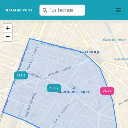
Ingresa
Hotel en París
tus
fechas
+
−
237 €
154 €
243 €