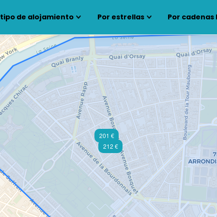
 tipo de alojamiento
Por estrellas
Por cadenas 
201 €
212 €