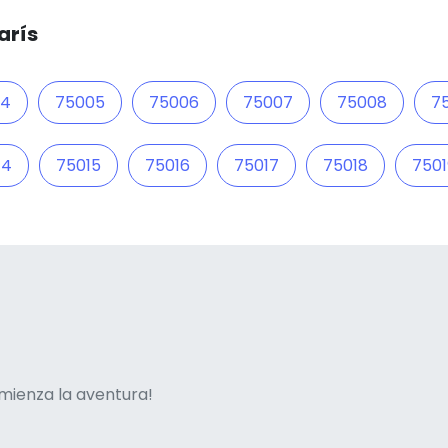
arís
04
75005
75006
75007
75008
7
14
75015
75016
75017
75018
7501
ne italian
mienza la aventura!