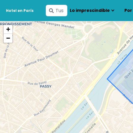
Ingresa
Lo imprescindible
Por
Hotel en París
tus
fechas
+
−