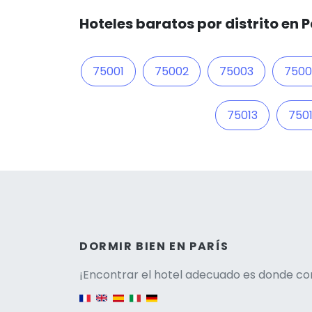
Hoteles baratos por distrito en P
75001
75002
75003
750
75013
750
Versio
DORMIR BIEN EN PARÍS
¡Encontrar el hotel adecuado es donde co
English version