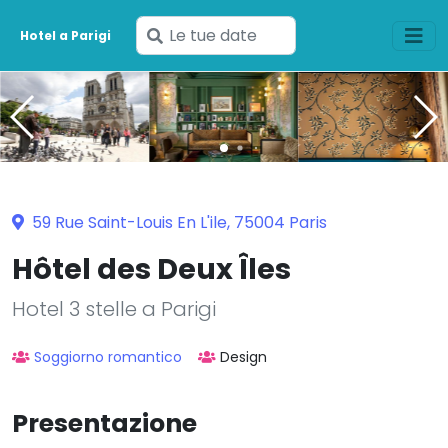
Inserisci
Hotel a Parigi
le
tue
date
59 Rue Saint-Louis En L'ile, 75004 Paris
Hôtel des Deux Îles
Hotel 3 stelle a Parigi
Soggiorno romantico
Design
Presentazione