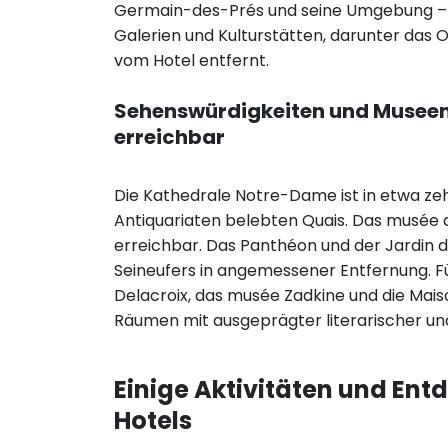
Germain-des-Prés und seine Umgebung – b
Galerien und Kulturstätten, darunter das 
vom Hotel entfernt.
Sehenswürdigkeiten und Museen 
erreichbar
Die Kathedrale Notre-Dame ist in etwa ze
Antiquariaten belebten Quais. Das musée d
erreichbar. Das Panthéon und der Jardin d
Seineufers in angemessener Entfernung. F
Delacroix, das musée Zadkine und die Mais
Räumen mit ausgeprägter literarischer und 
Einige Aktivitäten und Ent
Hotels