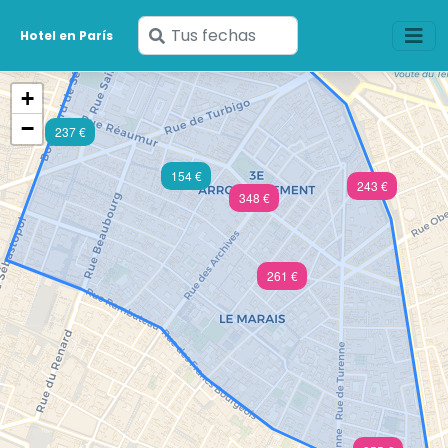
Ingresa
Hotel en París
tus
fechas
+
−
237 €
154 €
243 €
348 €
261 €