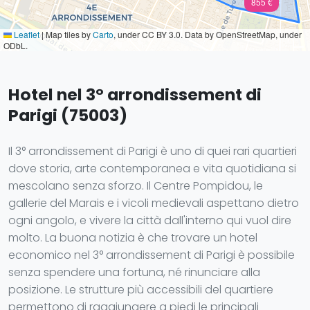
855 €
Leaflet
|
Map tiles by
Carto
, under CC BY 3.0. Data by OpenStreetMap, under
ODbL.
Hotel nel 3° arrondissement di
Parigi (75003)
Il 3° arrondissement di Parigi è uno di quei rari quartieri
dove storia, arte contemporanea e vita quotidiana si
mescolano senza sforzo. Il Centre Pompidou, le
gallerie del Marais e i vicoli medievali aspettano dietro
ogni angolo, e vivere la città dall'interno qui vuol dire
molto. La buona notizia è che trovare un hotel
economico nel 3° arrondissement di Parigi è possibile
senza spendere una fortuna, né rinunciare alla
posizione. Le strutture più accessibili del quartiere
permettono di raggiungere a piedi le principali