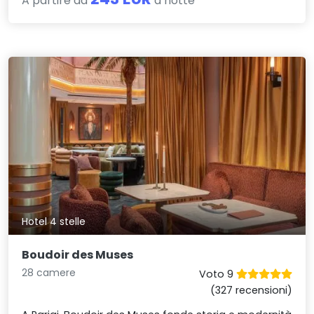
A partire da
a notte
Hotel 4 stelle
Boudoir des Muses
28 camere
Voto 9
(327 recensioni)