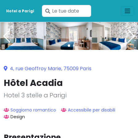
Inserisci
Hotel a Parigi
le
tue
date
4, rue Geoffroy Marie, 75009 Paris
Hôtel Acadia
Hotel 3 stelle a Parigi
Soggiorno romantico
Accessibile per disabili
Design
Presentazione