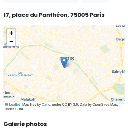
17, place du Panthéon, 75005 Paris
+
−
Leaflet
|
Map tiles by
Carto
, under CC BY 3.0. Data by OpenStreetMap,
under ODbL.
Galerie photos