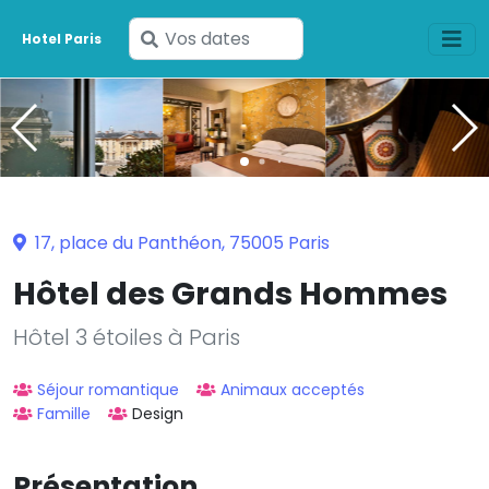
Saisissez
Hotel Paris
vos
dates
17, place du Panthéon, 75005 Paris
Hôtel des Grands Hommes
Hôtel 3 étoiles à Paris
Séjour romantique
Animaux acceptés
Famille
Design
Présentation