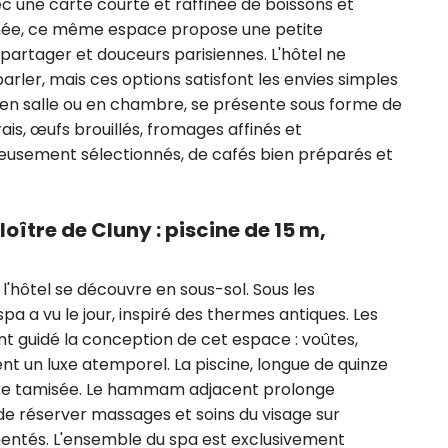
une carte courte et raffinée de boissons et
ournée, ce même espace propose une petite
à partager et douceurs parisiennes. L'hôtel ne
rler, mais ces options satisfont les envies simples
i en salle ou en chambre, se présente sous forme de
frais, œufs brouillés, fromages affinés et
eusement sélectionnés, de cafés bien préparés et
loître de Cluny : piscine de 15 m,
l'hôtel se découvre en sous-sol. Sous les
spa a vu le jour, inspiré des thermes antiques. Les
ont guidé la conception de cet espace : voûtes,
t un luxe atemporel. La piscine, longue de quinze
ière tamisée. Le hammam adjacent prolonge
 de réserver massages et soins du visage sur
entés. L'ensemble du spa est exclusivement